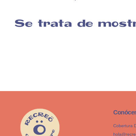
Se trata de most
Conóce
Cobertura D
hola@recre