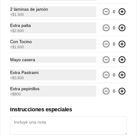
2 láminas de jamón
0
+
$1.300
Conócenos
Extra palta
0
+
$2.600
Cobertura Delivery
Con Tocino
0
hola@recreoconhambre.cl
+
$1.600
Términos y condiciones
Mayo casera
0
Política de privacidad
Extra Pastrami
Redes sociales
0
+
$5.800
Extra pepinillos
Instagram
0
+
$800
Facebook
Instrucciones especiales
Mi cuenta
Pedir
Iniciar sesión