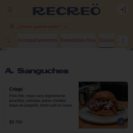
Abrir menu de navegación
Login
¿Dónde quieres pedir?
guches
Acompañamientos
Bebestibles fríos
Dulces
A. Sanguches
Crispi
Pollo frito, mayo curry (ligeramente 
picantita), coleslaw, queso cheddar, 
toque de jalapeño, limón sutil en nuestro 
pan brioche.
$9.700