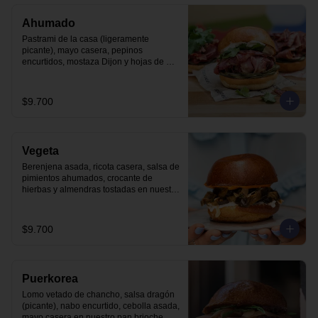
Ahumado
Pastrami de la casa (ligeramente 
picante), mayo casera, pepinos 
encurtidos, mostaza Dijon y hojas de 
cilantro en nuestro pan brioche.
$9.700
Vegeta
Berenjena asada, ricota casera, salsa de 
pimientos ahumados, crocante de 
hierbas y almendras tostadas en nuestro 
pan brioche.
$9.700
Puerkorea
Lomo vetado de chancho, salsa dragón 
(picante), nabo encurtido, cebolla asada, 
mayo casera en nuestro pan brioche.