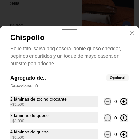
belga
$4.300
Chispollo
Tarta queso
Pollo frito, salsa bbq casera, doble queso cheddar,
Tarta tradicional española a base de 
pepinos encurtidos y un toque de mayo casera en
quesos blancos
nuestro pan brioche.
Agregado de..
Opcional
$4.900
Seleccione 10
2 láminas de tocino crocante
0
+
$1.500
2 láminas de queso
0
+
$1.000
4 láminas de queso
0
+
$1.500