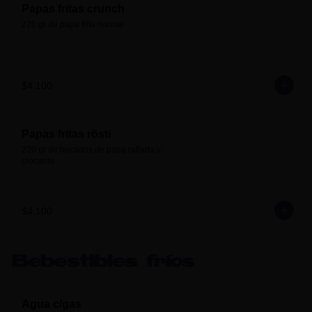
Papas fritas crunch
220 gr de papa frita normal
$4.100
Papas fritas rösti
220 gr de bocados de papa rallada y 
crocante
$4.100
Bebestibles fríos
Agua c/gas