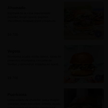
Ahumado
Pastrami de la casa (ligeramente 
picante), mayo casera, pepinos 
encurtidos, mostaza Dijon y hojas de 
cilantro en nuestro pan brioche.
$9.700
Vegeta
Berenjena asada, ricota casera, salsa de 
pimientos ahumados, crocante de 
hierbas y almendras tostadas en nuestro 
pan brioche.
$9.700
Puerkorea
Lomo vetado de chancho, salsa dragón 
(picante), nabo encurtido, cebolla asada, 
mayo casera en nuestro pan brioche.