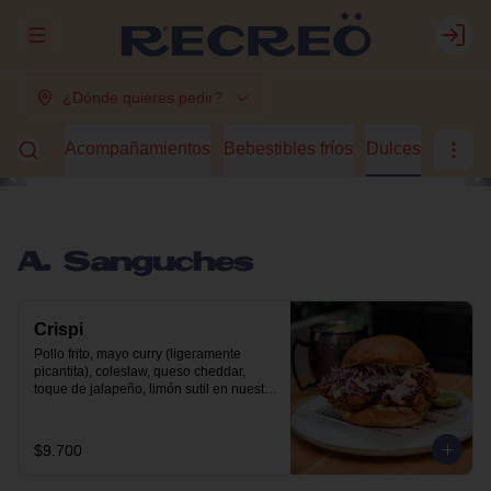
Abrir menu de navegación
Login
¿Dónde quieres pedir?
guches
Acompañamientos
Bebestibles fríos
Dulces
A. Sanguches
Crispi
Pollo frito, mayo curry (ligeramente 
picantita), coleslaw, queso cheddar, 
toque de jalapeño, limón sutil en nuestro 
pan brioche.
$9.700