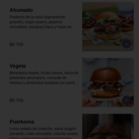
Ahumado
Pastrami de la casa (ligeramente 
picante), mayo casera, pepinos 
encurtidos, mostaza Dijon y hojas de 
cilantro en nuestro pan brioche.
$9.700
Vegeta
Berenjena asada, ricota casera, salsa de 
pimientos ahumados, crocante de 
hierbas y almendras tostadas en nuestro 
pan brioche.
$9.700
Puerkorea
Lomo vetado de chancho, salsa dragón 
(picante), nabo encurtido, cebolla asada, 
mayo casera en nuestro pan brioche.