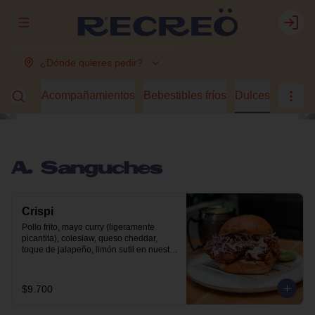
Abrir menu de navegación
Login
¿Dónde quieres pedir?
guches
Acompañamientos
Bebestibles fríos
Dulces
A. Sanguches
Crispi
Pollo frito, mayo curry (ligeramente 
picantita), coleslaw, queso cheddar, 
toque de jalapeño, limón sutil en nuestro 
pan brioche.
$9.700