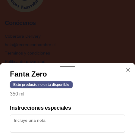
Conócenos
Cobertura Delivery
hola@recreoconhambre.cl
Términos y condiciones
Política de privacidad
Fanta Zero
Redes sociales
Este producto no esta disponible
Instagram
350 ml
Facebook
Instrucciones especiales
Mi cuenta
Pedir
Iniciar sesión