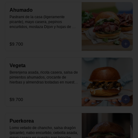
Ahumado
Pastrami de la casa (ligeramente 
picante), mayo casera, pepinos 
encurtidos, mostaza Dijon y hojas de 
cilantro en nuestro pan brioche.
$9.700
Vegeta
Berenjena asada, ricota casera, salsa de 
pimientos ahumados, crocante de 
hierbas y almendras tostadas en nuestro 
pan brioche.
$9.700
Puerkorea
Lomo vetado de chancho, salsa dragón 
(picante), nabo encurtido, cebolla asada, 
mayo casera en nuestro pan brioche.