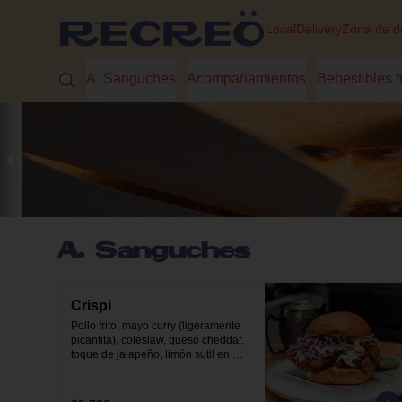
Local
Delivery
Zona de d
A. Sanguches
Acompañamientos
Bebestibles f
A. Sanguches
Crispi
Pollo frito, mayo curry (ligeramente 
picantita), coleslaw, queso cheddar, 
toque de jalapeño, limón sutil en 
nuestro pan brioche.