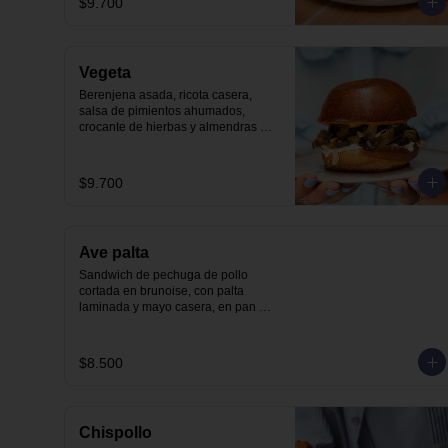
$9.700
Vegeta
Berenjena asada, ricota casera, 
salsa de pimientos ahumados, 
crocante de hierbas y almendras 
tostadas en nuestro pan brioche.
$9.700
Ave palta
Sandwich de pechuga de pollo 
cortada en brunoise, con palta 
laminada y mayo casera, en pan 
molde brioche
$8.500
Chispollo