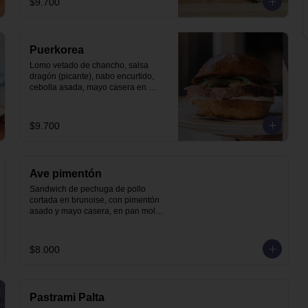
$9.700
Puerkorea
Lomo vetado de chancho, salsa 
dragón (picante), nabo encurtido, 
cebolla asada, mayo casera en 
nuestro pan brioche.
$9.700
Ave pimentón
Sandwich de pechuga de pollo 
cortada en brunoise, con pimentón 
asado y mayo casera, en pan molde 
brioche
$8.000
Pastrami Palta