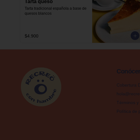
Tarta queso
Tarta tradicional española a base de 
quesos blancos
$4.900
Conóce
Cobertura D
hola@recre
Términos y 
Política de 