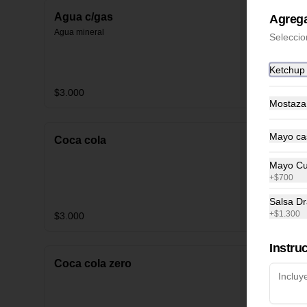
Agua c/gas
Agrega
Agua mineral
Seleccio
Ketchup
$3.000
Mostaza
Mayo ca
Coca cola
Mayo Cu
+
$700
Salsa D
+
$1.300
$3.000
Instru
Coca cola zero