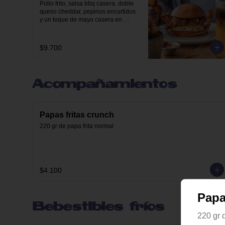
Pollo frito, salsa bbq casera, doble 
queso cheddar, pepinos encurtidos 
y un toque de mayo casera en 
nuestro pan brioche.
$9.700
Acompañamientos
Papas fritas crunch
220 gr de papa frita normal
$4.100
Papa
Bebestibles fríos
220 gr 