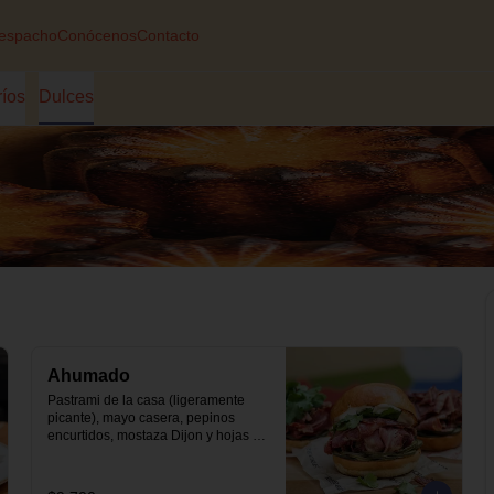
espacho
Conócenos
Contacto
ríos
Dulces
Ahumado
Pastrami de la casa (ligeramente 
picante), mayo casera, pepinos 
encurtidos, mostaza Dijon y hojas 
de cilantro en nuestro pan brioche.