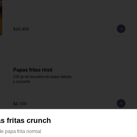
$10.450
Papas fritas rösti
220 gr de bocados de papa rallada 
y crocante
$4.100
s fritas crunch
de papa frita normal