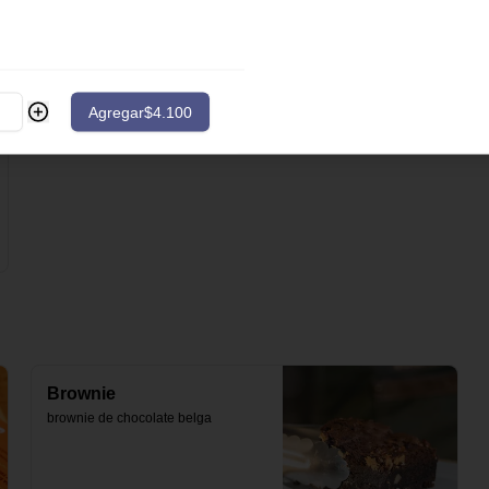
$3.000
Agregar
$4.100
Brownie
brownie de chocolate belga