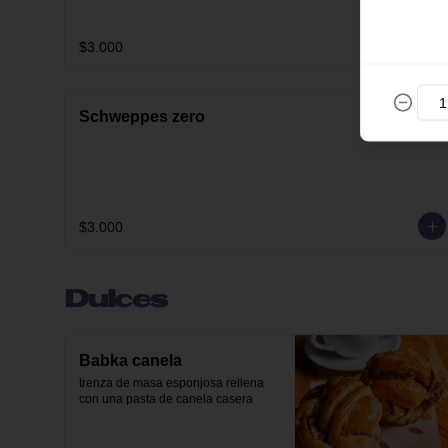
$3.000
Schweppes zero
$3.000
Dulces
Babka canela
trenza de masa esponjosa rellena 
con una pasta de canela casera