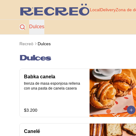
Local
Delivery
Zona de d
Dulces
Recreö
Dulces
Dulces
Babka canela
trenza de masa esponjosa rellena 
con una pasta de canela casera
$3.200
Canelé