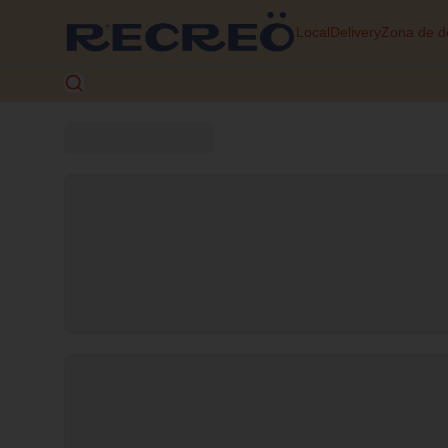
Local
Delivery
Zona de d