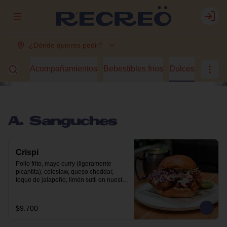
Abrir menu de navegación
Login
¿Dónde quieres pedir?
guches
Acompañamientos
Bebestibles fríos
Dulces
A. Sanguches
Crispi
Pollo frito, mayo curry (ligeramente 
picantita), coleslaw, queso cheddar, 
toque de jalapeño, limón sutil en nuestro 
pan brioche.
$9.700