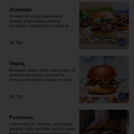
Ahumado
Pastrami de la casa (ligeramente 
picante), mayo casera, pepinos 
encurtidos, mostaza Dijon y hojas de 
cilantro en nuestro pan brioche.
$9.700
Vegeta
Berenjena asada, ricota casera, salsa de 
pimientos ahumados, crocante de 
hierbas y almendras tostadas en nuestro 
pan brioche.
$9.700
Puerkorea
Lomo vetado de chancho, salsa dragón 
(picante), nabo encurtido, cebolla asada, 
mayo casera en nuestro pan brioche.