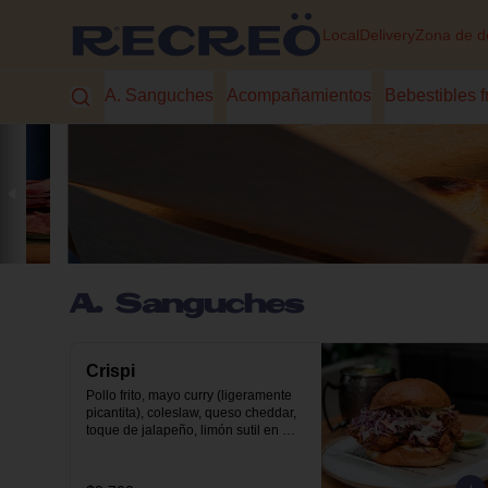
Local
Delivery
Zona de d
A. Sanguches
Acompañamientos
Bebestibles f
A. Sanguches
Crispi
Pollo frito, mayo curry (ligeramente 
picantita), coleslaw, queso cheddar, 
toque de jalapeño, limón sutil en 
nuestro pan brioche.