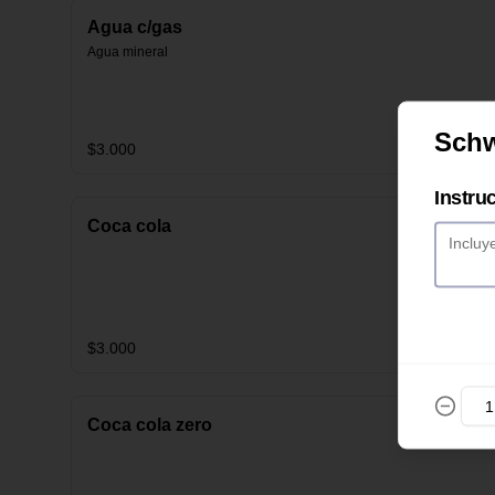
Agua c/gas
Agua mineral
Schw
$3.000
Instru
Coca cola
$3.000
Coca cola zero