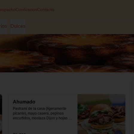
espacho
Conócenos
Contacto
ríos
Dulces
Ahumado
Pastrami de la casa (ligeramente 
picante), mayo casera, pepinos 
encurtidos, mostaza Dijon y hojas 
de cilantro en nuestro pan brioche.