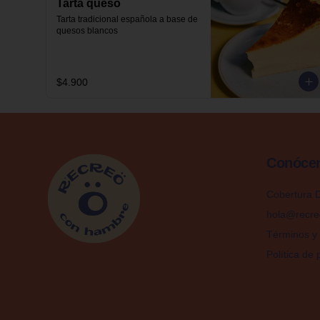
Tarta queso
Tarta tradicional española a base de 
quesos blancos
$4.900
Conóce
Cobertura D
hola@recre
Términos y 
Política de 