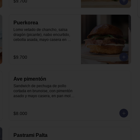
$9.700
Puerkorea
Lomo vetado de chancho, salsa 
dragón (picante), nabo encurtido, 
cebolla asada, mayo casera en 
nuestro pan brioche.
$9.700
Ave pimentón
Sandwich de pechuga de pollo 
cortada en brunoise, con pimentón 
asado y mayo casera, en pan molde 
brioche
$8.000
Pastrami Palta