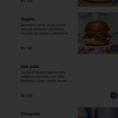
$9.700
Vegeta
Berenjena asada, ricota casera, 
salsa de pimientos ahumados, 
crocante de hierbas y almendras 
tostadas en nuestro pan brioche.
$9.700
Ave palta
Sandwich de pechuga de pollo 
cortada en brunoise, con palta 
laminada y mayo casera, en pan 
molde brioche
$8.500
Chispollo